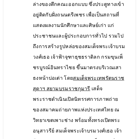
ล่างของตึกคณะออกแบบ ซึ่งประตูทางเข้า
อยู่ติดกับฝั่งถนนตรีเพชร เพื่อเป็นสถานที่
แสดงผลงานนักศึกษาและศิษย์เก่า แก่
ประชาชนและผู้ประกอบการทั่วไป รวมไป
ถึงการสร้างรูปหล่อของสมเด็จพระเจ้าบรม
วงศ์เธอ เจ้าฟ้าจุฑาธุชธราดิลก กรมขุนเพ็
ชรบูรณ์อินทราไชย ขึ้นมาตรงบริเวณเสา
ธงหน้าบ่อเต่า โดย
สมเด็จพระเทพรัตนราช
สุดาฯ สยามบรมราชกุมารี
เสด็จ
พระราชดำเนินเปิดนิทรรศการภาพถ่าย
ของสมาคมถ่ายภาพแห่งประเทศไทย ณ
วิทยาเขตเพาะช่าง พร้อมทั้งทรงเปิดพระ
อนุสาวรีย์ สมเด็จพระเจ้าบรมวงศ์เธอ เจ้า