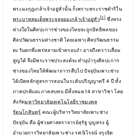
พระมงกุฎเกล้าเจ้าอยู่หัวนั้น ก็เพราะพระราชดำริใน
[2]
พระบาทสมเด็จพระจุลจอมเกล้าเจ้าอยู่หัว
ซึ่งทรง
ห่วงใยในศิลปะการช่างของไทยจะถูกอิทธิพลของ
ศิลปวัฒนธรรมต่างชาติ โดยเฉพาะศิลปวัฒนธรรม
ตะวันตกที่แพร่หลายเข้าครอบงำ อาจถึงคราวเสื่อม
สูญได้ จึงมีพระราชประสงค์จะทำนุบำรุงศิลปะการ
ช่างของไทยให้พัฒนาถาวรสืบไป ปัจจุบันเพาะช่าง
ได้เปิดหลักสูตรการสอนในระดับปริญญาตรี 4 ปี ทั้ง
ภาคปกติและภาคสบทบ มีทั้งหมด 14 สาขาวิชา โดย
สังกัด
มหาวิทยาลัยเทคโนโลยีราชมงคล
รัตนโกสินทร์
คณะผู้บริหารวิทยาลัยเพาะช่าง
ปัจจุบัน คือ ผู้ช่วยศาสตราจารย์สุรัฐ บุญทรง ผู้
อำนวยการวิทยาลัยเพาะช่าง รศ.นิโรจน์ จรุงจิต