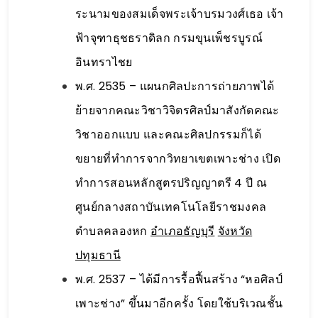
ระนามของสมเด็จพระเจ้าบรมวงศ์เธอ เจ้า
ฟ้าจุฑาธุชธราดิลก กรมขุนเพ็ชรบูรณ์
อินทราไชย
พ.ศ. 2535 – แผนกศิลปะการถ่ายภาพได้
ย้ายจากคณะวิชาวิจิตรศิลป์มาสังกัดคณะ
วิชาออกแบบ และคณะศิลปกรรมก็ได้
ขยายที่ทำการจากวิทยาเขตเพาะช่าง เปิด
ทำการสอนหลักสูตรปริญญาตรี 4 ปี ณ
ศูนย์กลางสถาบันเทคโนโลยีราชมงคล
ตำบลคลองหก
อำเภอธัญบุรี
จังหวัด
ปทุมธานี
พ.ศ. 2537 – ได้มีการรื้อฟื้นสร้าง “หอศิลป์
เพาะช่าง” ขึ้นมาอีกครั้ง โดยใช้บริเวณชั้น