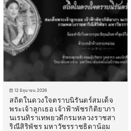
12 มิถุนายน 2026
สถิตในดวงใจตราบนิรันดร์สมเด็จ
พระเจ้าลูกเธอ เจ้าฟ้าพัชรกิติยาภา
นเรนทิราเทพยวดีกรมหลวงราชสา
ริณีสิริพัชร มหาวัชรราชธิดาน้อม