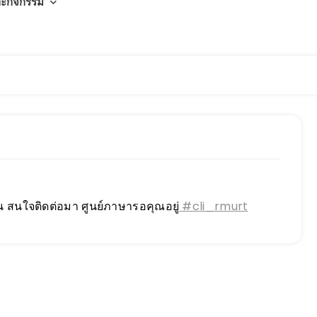
ละกิจกรรม
วัน สนใจติดต่อมา ศูนย์ภาษารอคุณอยู่
#cli_rmurt