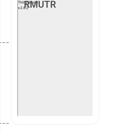
___
___